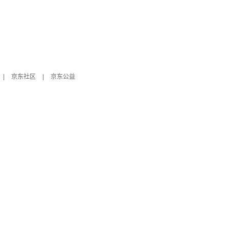
|
京东社区
|
京东公益