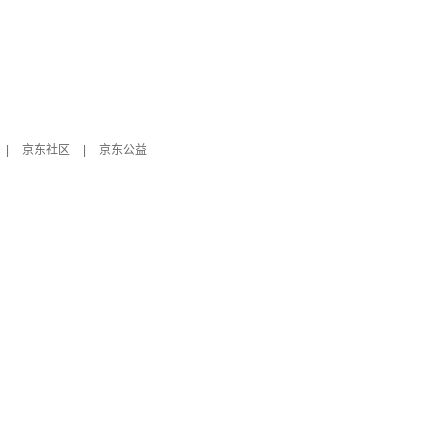
|
京东社区
|
京东公益