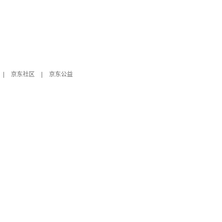
|
京东社区
|
京东公益