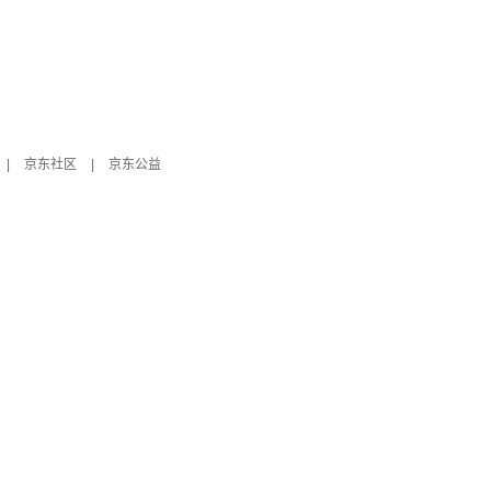
|
京东社区
|
京东公益