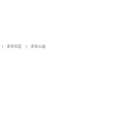
|
京东社区
|
京东公益