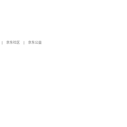
|
京东社区
|
京东公益