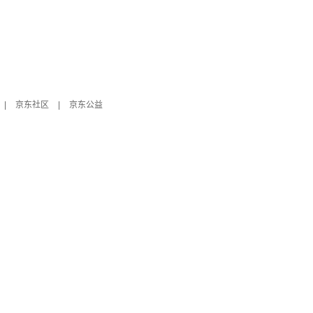
|
京东社区
|
京东公益