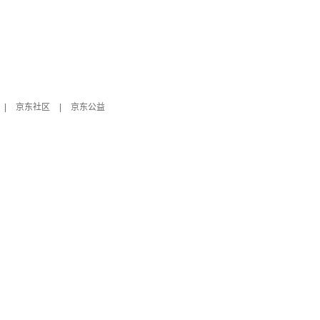
|
京东社区
|
京东公益