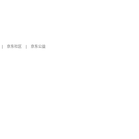
|
京东社区
|
京东公益