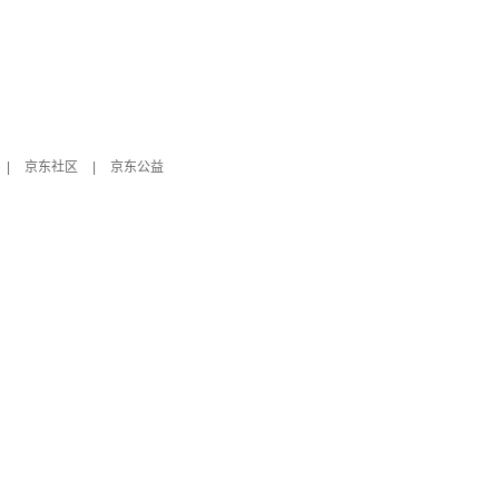
|
京东社区
|
京东公益