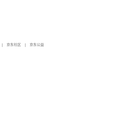
|
京东社区
|
京东公益