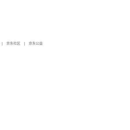
|
京东社区
|
京东公益