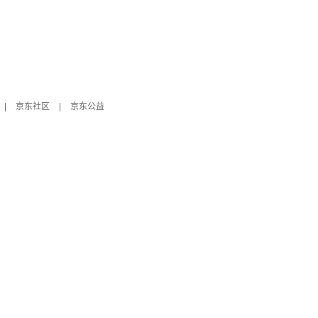
|
京东社区
|
京东公益