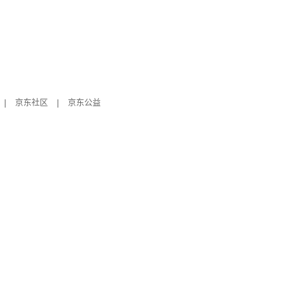
|
京东社区
|
京东公益