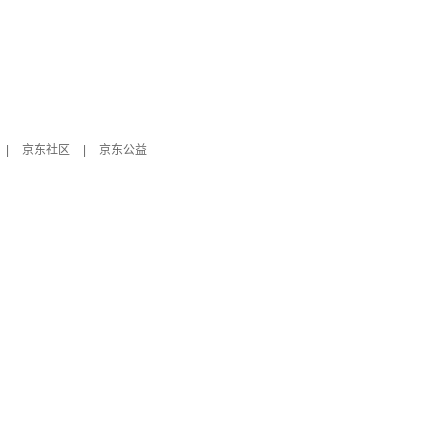
|
京东社区
|
京东公益