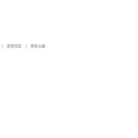
|
京东社区
|
京东公益