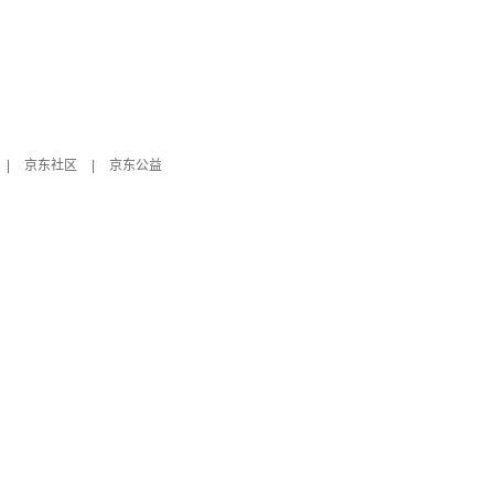
|
京东社区
|
京东公益