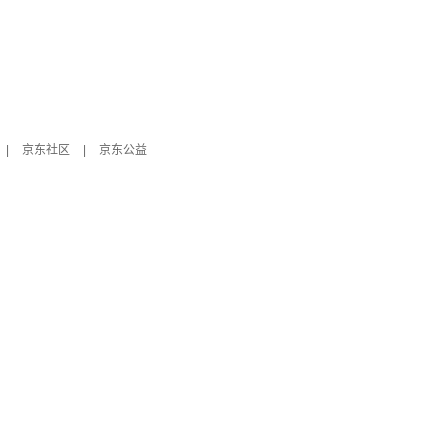
|
京东社区
|
京东公益