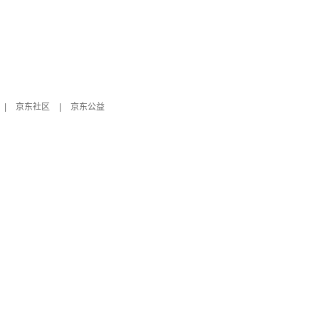
|
京东社区
|
京东公益