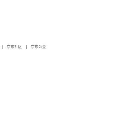
|
京东社区
|
京东公益