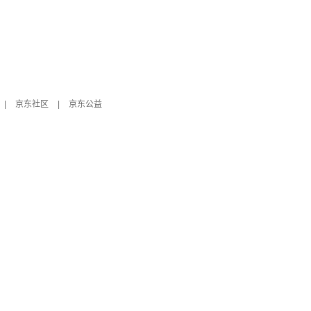
|
京东社区
|
京东公益