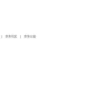
|
京东社区
|
京东公益