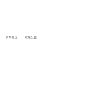
|
京东社区
|
京东公益