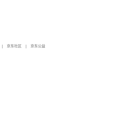
|
京东社区
|
京东公益