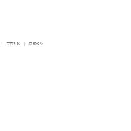
|
京东社区
|
京东公益