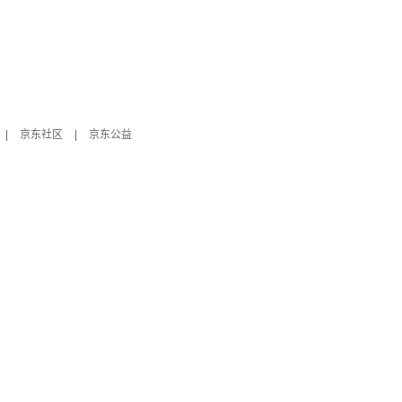
|
京东社区
|
京东公益