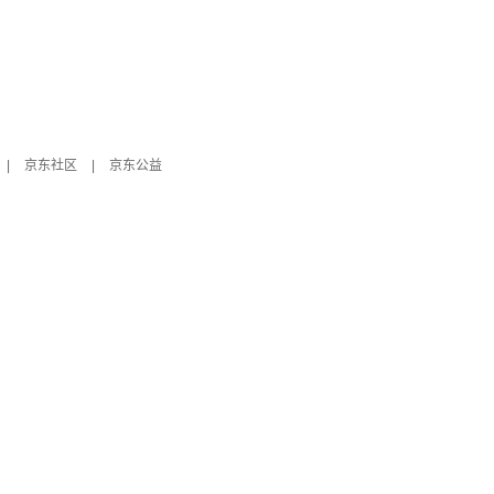
|
京东社区
|
京东公益