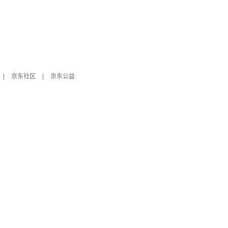
|
京东社区
|
京东公益