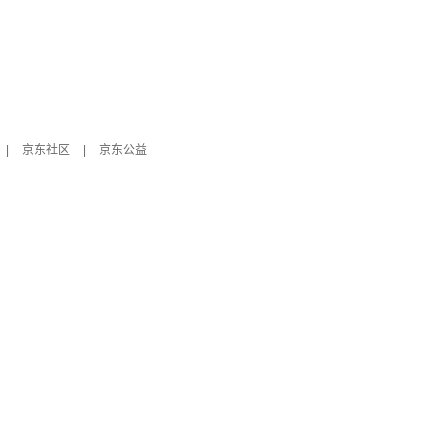
|
京东社区
|
京东公益