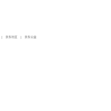
|
京东社区
|
京东公益