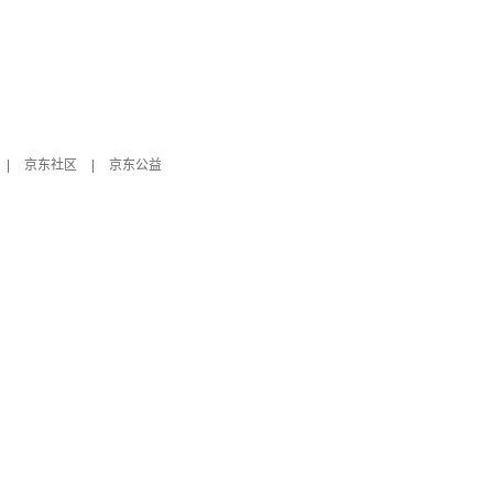
|
京东社区
|
京东公益