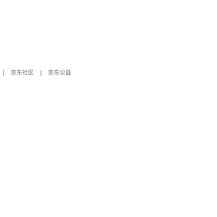
|
京东社区
|
京东公益