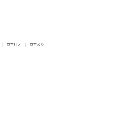
|
京东社区
|
京东公益