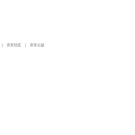
|
京东社区
|
京东公益