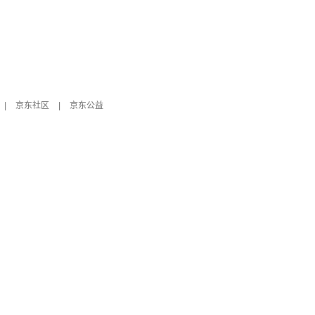
|
京东社区
|
京东公益