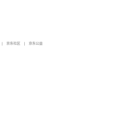
|
京东社区
|
京东公益