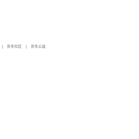
|
京东社区
|
京东公益