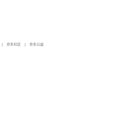
|
京东社区
|
京东公益