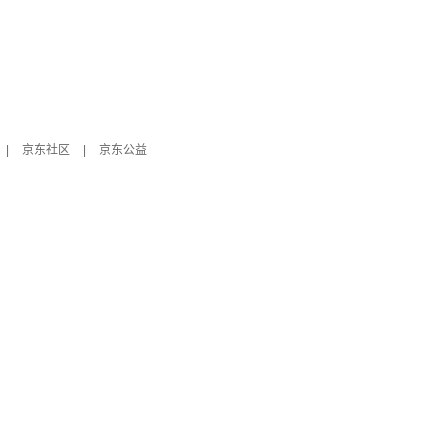
|
京东社区
|
京东公益