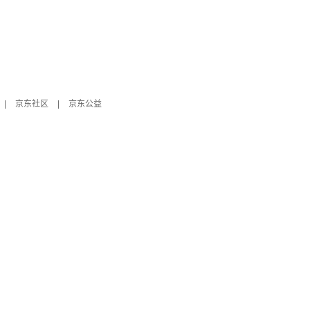
|
京东社区
|
京东公益