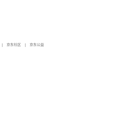
|
京东社区
|
京东公益