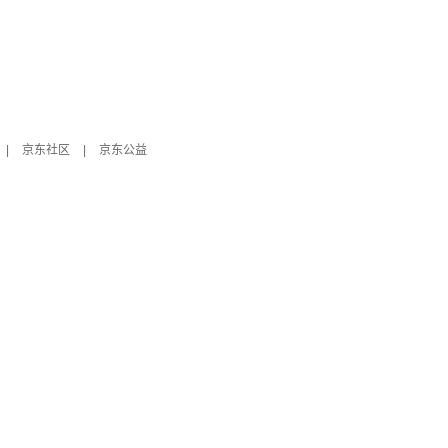
|
京东社区
|
京东公益