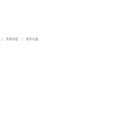
|
京东社区
|
京东公益