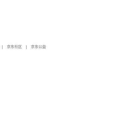
|
京东社区
|
京东公益