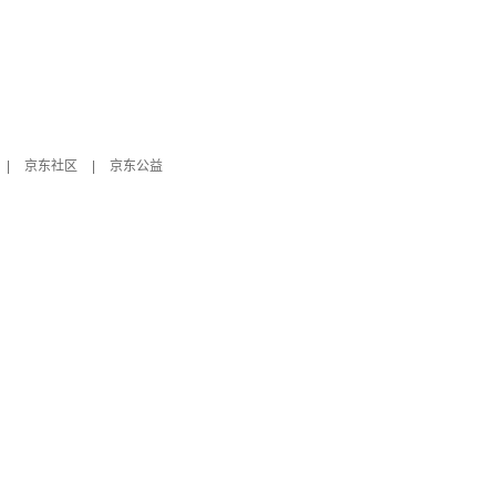
|
京东社区
|
京东公益