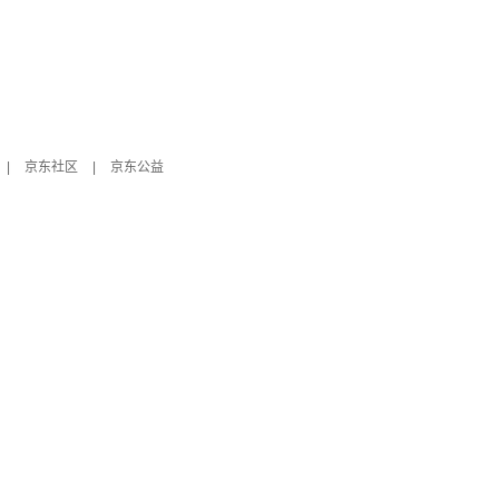
|
京东社区
|
京东公益