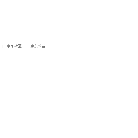
|
京东社区
|
京东公益