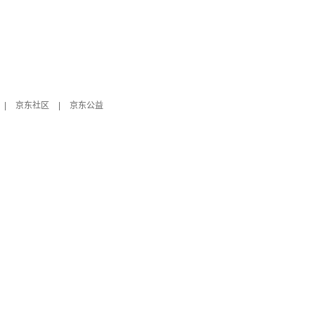
|
京东社区
|
京东公益