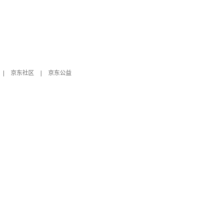
|
京东社区
|
京东公益