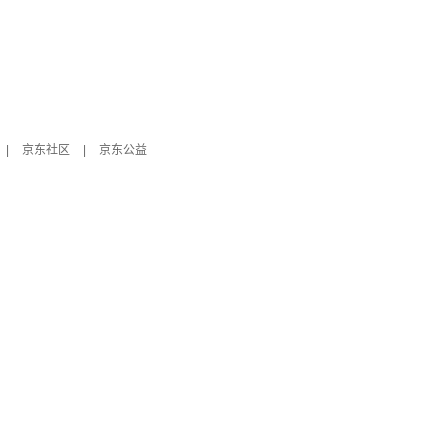
|
京东社区
|
京东公益